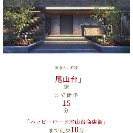
東急大井町線
「
尾山台
」
駅
まで徒歩
15
分
「
ハッピーロード尾山台商店街
」
10
まで徒歩
分