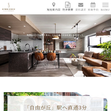
現地案内図
物件概要
資料請求
来場予約
MENU
「自由が丘」駅へ直通3分