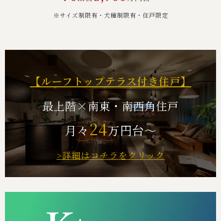
※サイズ制限有・犬種制限有・住⼾限定
【ルーフトップテラス付き住戸】
最上階×南東・南西角住戸
24
月々
万円台～
>詳細はコチラをクリック