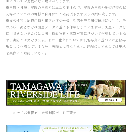
画については変更になる場合があります。
※日影・日照：実際の日影とは異なりますので、実際の日影や周辺建物の状
況等についてはお客様ご自身にてご確認頂きますようお願い致します。
※周辺建物：周辺建物や道路及び信号機、街路樹等の周辺環境について、そ
の形状・高さなどは測量データに基づき作成をしていますが、測量データを
使用できない場合には目測・撮影写真・航空写真に基づいて作成しているた
め、実際とは異なります。また、仕上については現地写真に基づいた近似再
現として作成しているため、実際とは異なります。詳細につきましては現地
を実際にご確認ください。
※ サイズ制限有・犬種制限有・住⼾限定