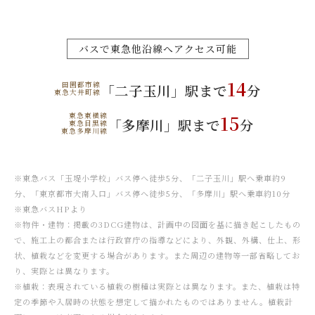
バスで東急他沿線へアクセス可能
14
田園都市線
「二子玉川」駅まで
分
東急大井町線
東急東横線
15
「多摩川」駅まで
分
東急目黒線
東急多摩川線
※東急バス「玉堤小学校」バス停へ徒歩5分、「二子玉川」駅へ乗車約9
分、「東京都市大南入口」バス停へ徒歩5分、「多摩川」駅へ乗車約10分
※東急バスHPより
※物件・建物：掲載の3DCG建物は、計画中の図面を基に描き起こしたもの
で、施工上の都合または行政官庁の指導などにより、外観、外構、仕上、形
状、植栽などを変更する場合があります。また周辺の建物等一部省略してお
り、実際とは異なります。
※植栽：表現されている植栽の樹種は実際とは異なります。また、植栽は特
定の季節や入居時の状態を想定して描かれたものではありません。植栽計