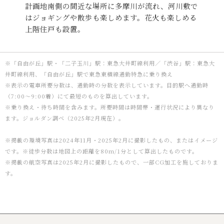
計画地南側の間近な場所に多摩川が流れ、
河川敷で
はジョギングや散歩も楽しめます。
花火も楽しめる
上階住戸も設置。
※「自由が丘」駅・「二子玉川」駅：東急大井町線利用／「渋谷」駅：東急大
井町線利用、「自由が丘」駅で東急東横線通勤特急に乗り換え
※表示の電車所要分数は、通勤時の分数を表示しています。目的駅へ通勤時
（7:00～9:00着）にて最短のものを算出しています。
※乗り換え・待ち時間を含みます。所要時間は時間帯・運行状況により異なり
ます。ジョルダン調べ（2025年2月現在）。
※掲載の環境写真は2024年11月・2025年2月に撮影したもの、またはイメージ
です。※徒歩分数は地図上の距離を80m/1分として算出したものです。
※掲載の航空写真は2025年2月に撮影したもので、一部CG加工を施しておりま
す。