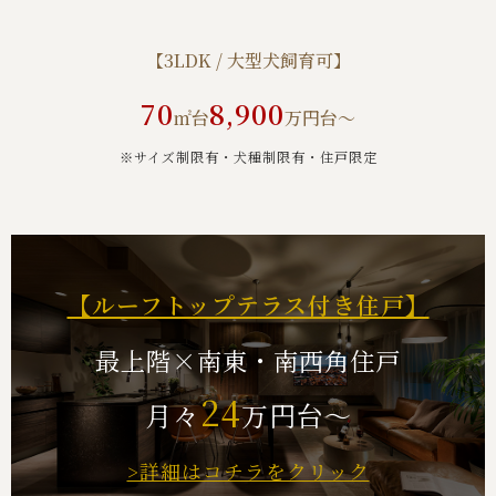
【3LDK / 大型犬飼育可】
70
8,900
㎡台
万円台～
※サイズ制限有・犬種制限有・住⼾限定
【ルーフトップテラス付き住戸】
最上階×南東・南西角住戸
24
月々
万円台～
>詳細はコチラをクリック