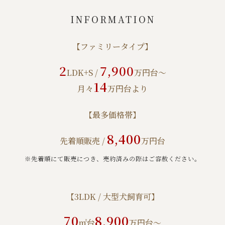
INFORMATION
【ファミリータイプ】
2
7,900
LDK+S /
万円台～
14
月々
万円台より
【最多価格帯】
8,400
先着順販売 /
万円台
※先着順にて販売につき、売約済みの際はご容赦ください。
【3LDK / 大型犬飼育可】
70
8,900
㎡台
万円台～