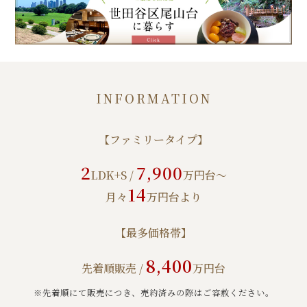
INFORMATION
【ファミリータイプ】
2
7,900
LDK+S /
万円台～
14
月々
万円台より
【最多価格帯】
8,400
先着順販売 /
万円台
※先着順にて販売につき、売約済みの際はご容赦ください。