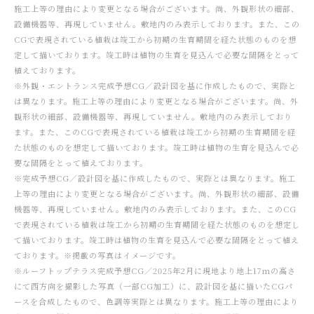
施工上等の理由により変更となる場合がございます。尚、外観形状の細部、
設備機器等、再現していません。敷地内のみ表示しております。また、この
CGで表現されている植栽は竣工から初期の生育期間を経た状態のものを想
定して描いております。竣工時は植物の生育を見込んで必要な間隔をとって
植えております。
※外観・エントランス完成予想CG／設計図を基に作成したもので、実際と
は異なります。施工上等の理由により変更となる場合がございます。尚、外
観形状の細部、設備機器等、再現していません。敷地内のみ表示しており
ます。また、このCGで表現されている植栽は竣工から初期の生育期間を経
た状態のものを想定して描いております。竣工時は植物の生育を見込んで必
要な間隔をとって植えております。
※完成予想CG／設計図を基に作成したもので、実際とは異なります。施工
上等の理由により変更となる場合がございます。尚、外観形状の細部、設備
機器等、再現していません。敷地内のみ表示しております。また、このCG
で表現されている植栽は竣工から初期の生育期間を経た状態のものを想定し
て描いております。竣工時は植物の生育を見込んで必要な間隔をとって植え
ております。※掲載の写真はイメージです。
※ルーフトップテラス完成予想CG／2025年2月に現地より地上17ｍの高さ
にて西方向を撮影した写真（一部CG加工）に、設計図を基に描いたCGパ
ースを合成したもので、色調等実際とは異なります。施工上等の理由により