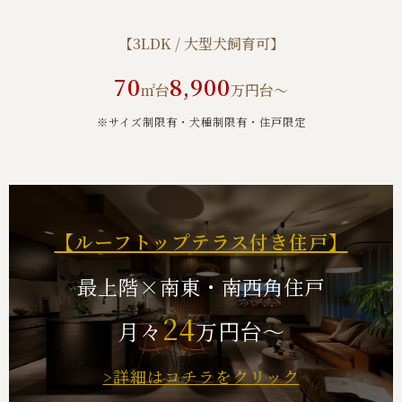
【3LDK / 大型犬飼育可】
70
8,900
㎡台
万円台～
※サイズ制限有・犬種制限有・住⼾限定
【ルーフトップテラス付き住戸】
最上階×南東・南西角住戸
24
月々
万円台～
>詳細はコチラをクリック