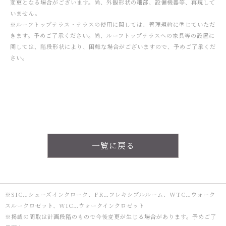
変更となる場合がございます。尚、外観形状の細部、設備機器等、再現して
いません。
※ルーフトップテラス・テラスの使用に関しては、管理規約に準じていただ
きます。予めご了承ください。尚、ルーフトップテラスへの家具等の設置に
関しては、階段形状により、困難な場合がございますので、予めご了承くだ
さい。
一覧に戻る
※SIC…シューズインクローク、FR…フレキシブルルーム、WTC…ウォーク
スルークロゼット、WIC…ウォークインクロゼット
※掲載の間取は計画段階のもので今後変更が生じる場合があります。予めご了