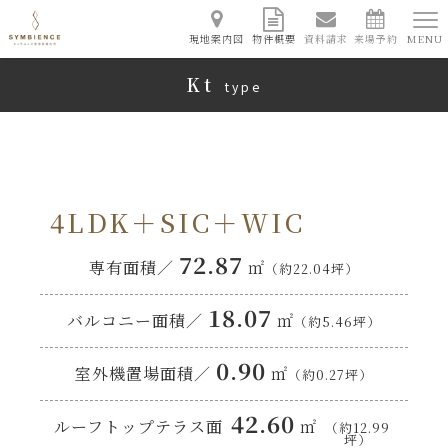
現地案内図
物件概要
資料請求
来場予約
MENU
Kt
type
4LDK＋SIC＋WIC
72.87
専有面積／
㎡
（約22.04坪）
18.07
バルコニー面積／
㎡
（約5.46坪）
0.90
室外機置場面積／
㎡
（約0.27坪）
42.60
ルーフトップテラス面
㎡
（約12.99
坪）