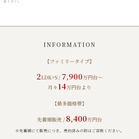
承下さい。
INFORMATION
【ファミリータイプ】
2
7,900
LDK+S /
万円台～
14
月々
万円台より
【最多価格帯】
8,400
先着順販売 /
万円台
※先着順にて販売につき、売約済みの際はご容赦ください。