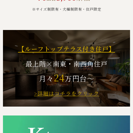
※サイズ制限有・犬種制限有・住⼾限定
【ルーフトップテラス付き住戸】
最上階×南東・南西角住戸
24
月々
万円台～
>詳細はコチラをクリック