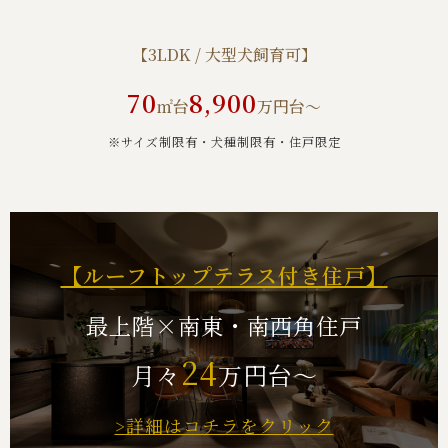
【3LDK / 大型犬飼育可】
70
8,900
㎡台
万円台～
※サイズ制限有・犬種制限有・住⼾限定
【ルーフトップテラス付き住戸】
最上階×南東・南西角住戸
24
月々
万円台～
>詳細はコチラをクリック