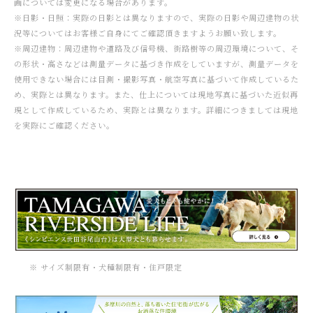
画については変更になる場合があります。
※日影・日照：実際の日影とは異なりますので、実際の日影や周辺建物の状
況等についてはお客様ご自身にてご確認頂きますようお願い致します。
※周辺建物：周辺建物や道路及び信号機、街路樹等の周辺環境について、そ
の形状・高さなどは測量データに基づき作成をしていますが、測量データを
使用できない場合には目測・撮影写真・航空写真に基づいて作成しているた
め、実際とは異なります。また、仕上については現地写真に基づいた近似再
現として作成しているため、実際とは異なります。詳細につきましては現地
を実際にご確認ください。
※ サイズ制限有・犬種制限有・住⼾限定