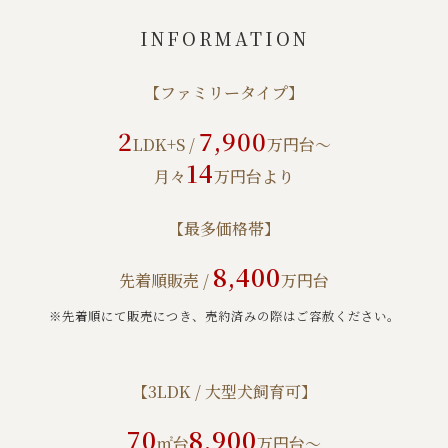
INFORMATION
【ファミリータイプ】
2
7,900
LDK+S /
万円台～
14
月々
万円台より
【最多価格帯】
8,400
先着順販売 /
万円台
※先着順にて販売につき、売約済みの際はご容赦ください。
【3LDK / 大型犬飼育可】
70
8,900
㎡台
万円台～