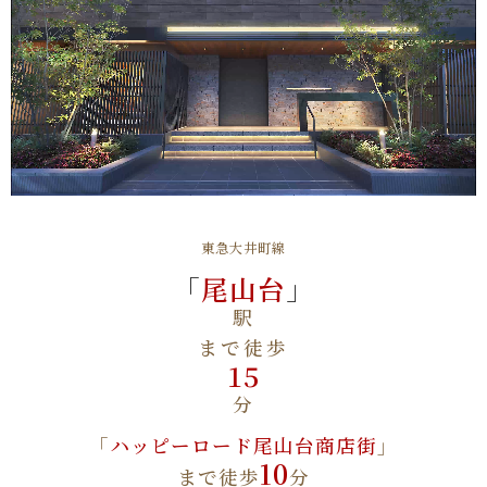
東急大井町線
「
尾山台
」
駅
まで徒歩
15
分
「
ハッピーロード尾山台商店街
」
10
まで徒歩
分