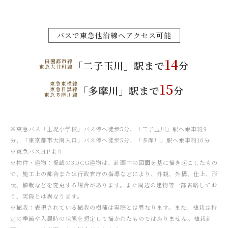
バスで東急他沿線へアクセス可能
14
田園都市線
「二子玉川」駅まで
分
東急大井町線
東急東横線
15
「多摩川」駅まで
分
東急目黒線
東急多摩川線
※東急バス「玉堤小学校」バス停へ徒歩5分、「二子玉川」駅へ乗車約9
分、「東京都市大南入口」バス停へ徒歩5分、「多摩川」駅へ乗車約10分
※東急バスHPより
※物件・建物：掲載の3DCG建物は、計画中の図面を基に描き起こしたもの
で、施工上の都合または行政官庁の指導などにより、外観、外構、仕上、形
状、植栽などを変更する場合があります。また周辺の建物等一部省略してお
り、実際とは異なります。
※植栽：表現されている植栽の樹種は実際とは異なります。また、植栽は特
定の季節や入居時の状態を想定して描かれたものではありません。植栽計