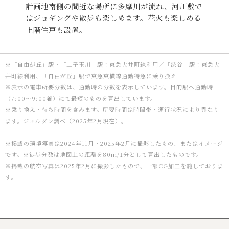
計画地南側の間近な場所に多摩川が流れ、
河川敷で
はジョギングや散歩も楽しめます。
花火も楽しめる
上階住戸も設置。
※「自由が丘」駅・「二子玉川」駅：東急大井町線利用／「渋谷」駅：東急大
井町線利用、「自由が丘」駅で東急東横線通勤特急に乗り換え
※表示の電車所要分数は、通勤時の分数を表示しています。目的駅へ通勤時
（7:00～9:00着）にて最短のものを算出しています。
※乗り換え・待ち時間を含みます。所要時間は時間帯・運行状況により異なり
ます。ジョルダン調べ（2025年2月現在）。
※掲載の環境写真は2024年11月・2025年2月に撮影したもの、またはイメージ
です。※徒歩分数は地図上の距離を80m/1分として算出したものです。
※掲載の航空写真は2025年2月に撮影したもので、一部CG加工を施しておりま
す。