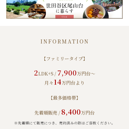
INFORMATION
【ファミリータイプ】
2
7,900
LDK+S /
万円台～
14
月々
万円台より
【最多価格帯】
8,400
先着順販売 /
万円台
※先着順にて販売につき、売約済みの際はご容赦ください。