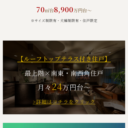
70
8,900
㎡台
万円台～
※サイズ制限有・犬種制限有・住⼾限定
【ルーフトップテラス付き住戸】
最上階×南東・南西角住戸
24
月々
万円台～
>詳細はコチラをクリック