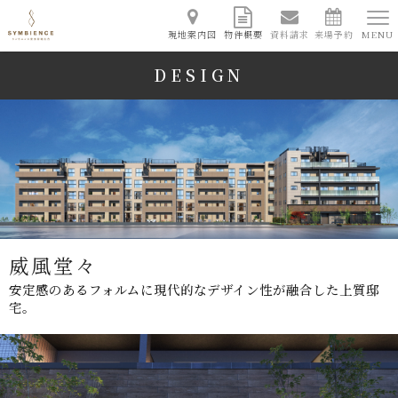
現地案内図
物件概要
資料請求
来場予約
MENU
DESIGN
威風堂々
design
安定感のあるフォルムに現代的なデザイン性が融合した上質邸
宅。