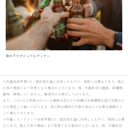
空の下でカジュアルディナー
※外観完成予想CG／設計図を基に作成したもので、実際とは異なります。施工
上等の理由により変更となる場合がございます。尚、外観形状の細部、設備機
器等、再現していません。敷地内のみ表示しております。
また、このCGで表現されている植栽は竣工から初期の生育期間を経た状態のも
のを想定して描いております。竣工時は植物の生育を見込んで必要な間隔をと
って植えております。
※外観・エントランス完成予想CG／設計図を基に作成したもので、実際とは異
なります。施工上等の理由により変更となる場合がございます。尚、外観形状