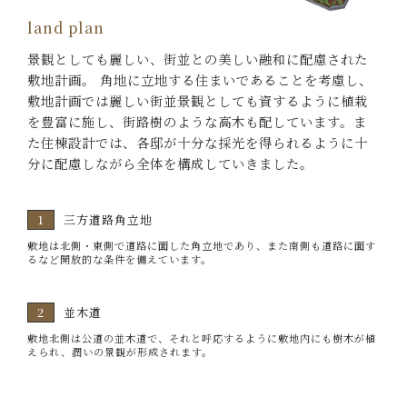
land plan
景観としても麗しい、街並との美しい融和に配慮された
敷地計画。
角地に立地する住まいであることを考慮し、
敷地計画では麗しい街並景観としても資するように植栽
を豊富に施し、街路樹のような高木も配しています。ま
た住棟設計では、各邸が十分な採光を得られるように十
分に配慮しながら全体を構成していきました。
三方道路角立地
敷地は北側・東側で道路に面した角立地であり、また南側も道路に面す
るなど開放的な条件を備えています。
並木道
敷地北側は公道の並木道で、それと呼応するように敷地内にも樹木が植
えられ、潤いの景観が形成されます。