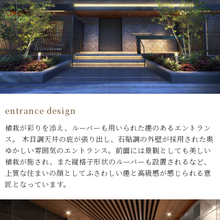
entrance design
植栽が彩りを添え、ルーバーも用いられた趣のあるエントラン
ス。
木目調天井の庇が張り出し、石貼調の外壁が採用された奥
ゆかしい雰囲気のエントランス。前面には景観としても美しい
植栽が施され、また縦格子形状のルーバーも設置されるなど、
上質な住まいの顔としてふさわしい趣と高級感が感じられる意
匠となっています。