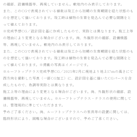
の細部、設備機器等、再現していません。敷地内のみ表示しております。
また、このCGで表現されている植栽は竣工から初期の生育期間を経た状態のも
のを想定して描いております。竣工時は植物の生育を見込んで必要な間隔をと
って植えております。
※完成予想CG／設計図を基に作成したもので、実際とは異なります。施工上等
の理由により変更となる場合がございます。尚、外観形状の細部、設備機器
等、再現していません。敷地内のみ表示しております。
また、このCGで表現されている植栽は竣工から初期の生育期間を経た状態のも
のを想定して描いております。竣工時は植物の生育を見込んで必要な間隔をと
って植えております。※掲載の写真はイメージです。
※ルーフトップテラス完成予想CG／2025年2月に現地より地上17ｍの高さにて
西方向を撮影した写真（一部CG加工）に、設計図を基に描いたCGパースを合
成したもので、色調等実際とは異なります。
施工上等の理由により変更となる場合がございます。尚、外観形状の細部、設
備機器等、再現していません。※ルーフトップテラス・テラスの使用に関して
は、管理規約に準じていただきます。
予めご了承ください。尚、ルーフトップテラスへの家具等の設置に関しては、
階段形状により、困難な場合がございますので、予めご了承ください。