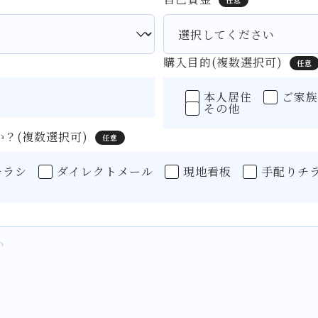
購入目的(複数選択可)
任意
本人居住
ご家
その他
？(複数選択可)
任意
チラシ
ダイレクトメール
現地看板
手配りチ