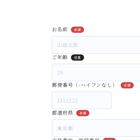
お名前
必須
ご年齢
任意
郵便番号（-ハイフンなし）
必須
都道府県
必須