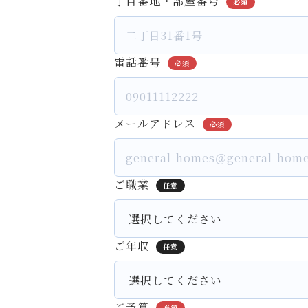
丁目番地・部屋番号
必須
電話番号
必須
メールアドレス
必須
ご職業
任意
ご年収
任意
ご予算
必須