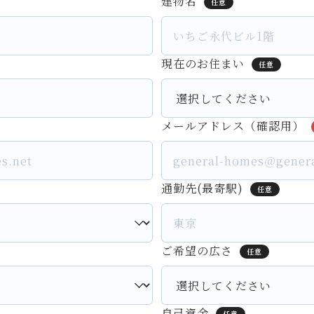
建物名
任意
現在のお住まい
任意
メールアドレス（確認用）
通勤先(最寄駅)
任意
ご希望の広さ
任意
自己資金
任意