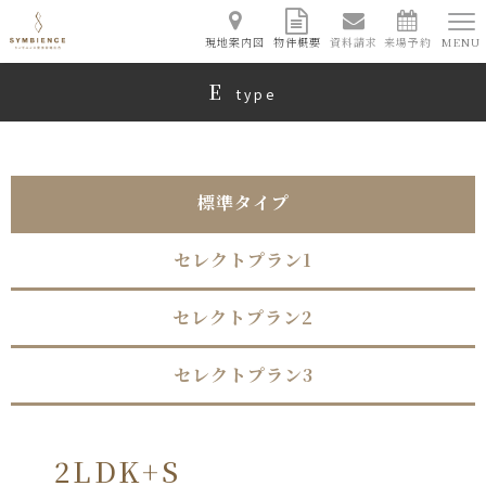
現地案内図
物件概要
資料請求
来場予約
MENU
E
type
標準タイプ
セレクトプラン1
セレクトプラン2
セレクトプラン3
2LDK+S