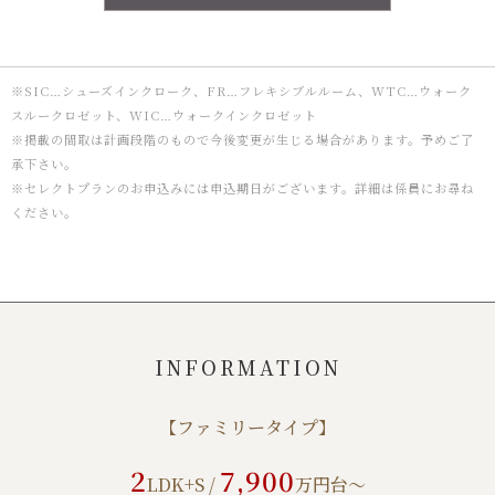
※SIC…シューズインクローク、FR…フレキシブルルーム、WTC…ウォーク
スルークロゼット、WIC…ウォークインクロゼット
※掲載の間取は計画段階のもので今後変更が生じる場合があります。予めご了
承下さい。
※セレクトプランのお申込みには申込期日がございます。詳細は係員にお尋ね
ください。
INFORMATION
【ファミリータイプ】
2
7,900
LDK+S /
万円台～