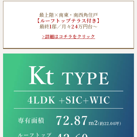
最上階×南東・南西角住戸
【ルーフトップテラス付き】
最終
1
邸／月々
24
万円台～
>詳細はコチラをクリック