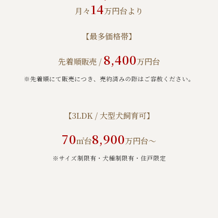
14
月々
万円台より
【最多価格帯】
8,400
先着順販売 /
万円台
※先着順にて販売につき、売約済みの際はご容赦ください。
【3LDK / 大型犬飼育可】
70
8,900
㎡台
万円台～
※サイズ制限有・犬種制限有・住⼾限定