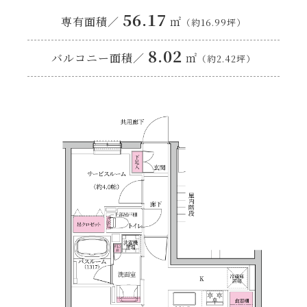
56.17
専有面積／
㎡
（約16.99坪）
8.02
バルコニー面積／
㎡
（約2.42坪）