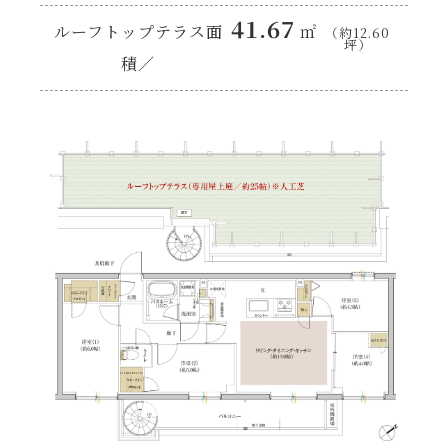
41.67
ルーフトップテラス面
㎡
（約12.60
坪）
積／