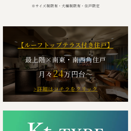
※サイズ制限有・犬種制限有・住⼾限定
【ルーフトップテラス付き住戸】
最上階×南東・南西角住戸
24
月々
万円台～
>詳細はコチラをクリック