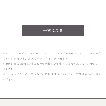
一覧に戻る
※SIC…シューズインクローク、FR…フレキシブルルーム、WTC…ウォーク
スルークロゼット、WIC…ウォークインクロゼット
※掲載の間取は計画段階のもので今後変更が生じる場合があります。予めご了
承下さい。
※セレクトプランのお申込みには申込期日がございます。詳細は係員にお尋ね
ください。