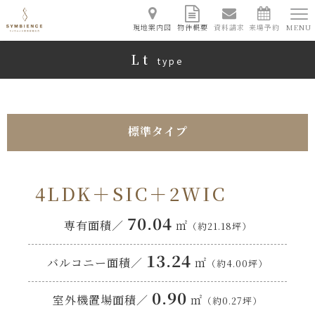
現地案内図
物件概要
資料請求
来場予約
MENU
Lt
type
標準タイプ
4LDK＋SIC＋2WIC
70.04
専有面積／
㎡
（約21.18坪）
13.24
バルコニー面積／
㎡
（約4.00坪）
0.90
室外機置場面積／
㎡
（約0.27坪）