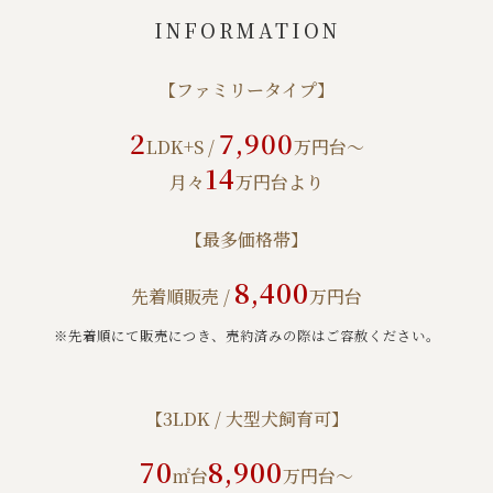
INFORMATION
【ファミリータイプ】
2
7,900
LDK+S /
万円台～
14
月々
万円台より
【最多価格帯】
8,400
先着順販売 /
万円台
※先着順にて販売につき、売約済みの際はご容赦ください。
【3LDK / 大型犬飼育可】
70
8,900
㎡台
万円台～