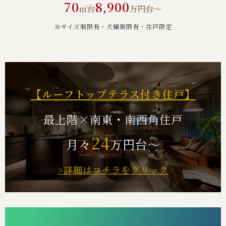
70
8,900
㎡台
万円台～
※サイズ制限有・犬種制限有・住⼾限定
【ルーフトップテラス付き住戸】
最上階×南東・南西角住戸
24
月々
万円台～
>詳細はコチラをクリック