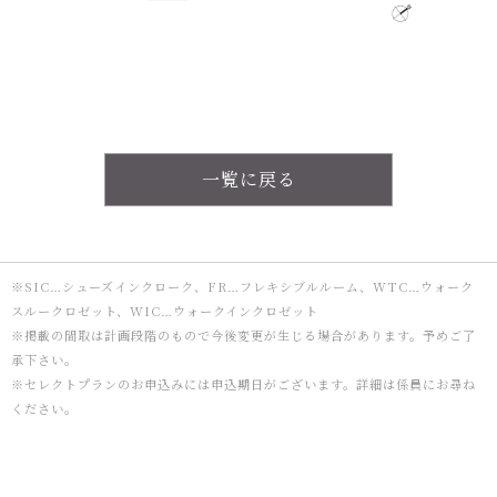
一覧に戻る
※SIC…シューズインクローク、FR…フレキシブルルーム、WTC…ウォーク
スルークロゼット、WIC…ウォークインクロゼット
※掲載の間取は計画段階のもので今後変更が生じる場合があります。予めご了
承下さい。
※セレクトプランのお申込みには申込期日がございます。詳細は係員にお尋ね
ください。