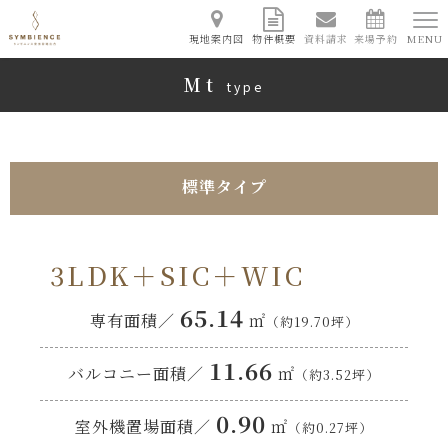
現地案内図
物件概要
資料請求
来場予約
MENU
Mt
type
標準タイプ
3LDK＋SIC＋WIC
65.14
専有面積／
㎡
（約19.70坪）
11.66
バルコニー面積／
㎡
（約3.52坪）
0.90
室外機置場面積／
㎡
（約0.27坪）