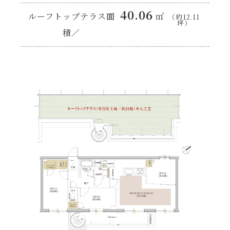
40.06
ルーフトップテラス面
㎡
（約12.11
坪）
積／