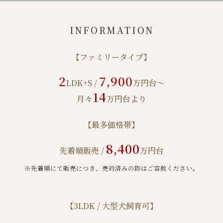
INFORMATION
【ファミリータイプ】
2
7,900
LDK+S /
万円台～
14
月々
万円台より
【最多価格帯】
8,400
先着順販売 /
万円台
※先着順にて販売につき、売約済みの際はご容赦ください。
【3LDK / 大型犬飼育可】