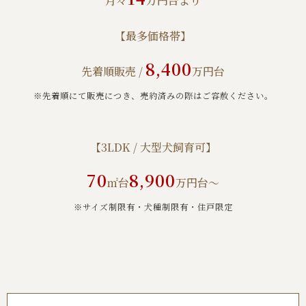
月々
万円台より
【最多価格帯】
8,400
先着順販売 /
万円台
※先着順にて販売につき、売約済みの際はご容赦ください。
【3LDK / 大型犬飼育可】
70
8,900
㎡台
万円台～
※サイズ制限有・犬種制限有・住⼾限定