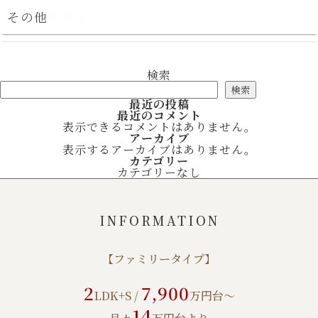
物件概要
シンビエンス世田谷尾山台 全体物件概要
先着順販売概要
登録販売概要
その他
現地案内図
物件概要
資料請求
来場予約
MENU
検索
検索
最近の投稿
最近のコメント
表示できるコメントはありません。
アーカイブ
表示するアーカイブはありません。
カテゴリー
カテゴリーなし
INFORMATION
【ファミリータイプ】
2
7,900
LDK+S /
万円台～
14