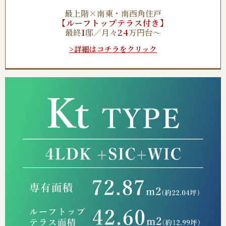
最上階×南東・南西角住戸
【ルーフトップテラス付き】
最終
1
邸／月々
24
万円台～
>詳細はコチラをクリック